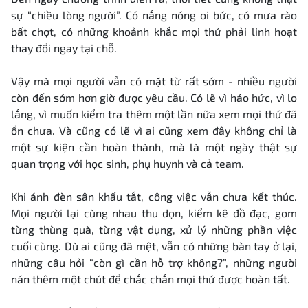
sự “chiều lòng người”. Có nắng nóng oi bức, có mưa rào
bất chợt, có những khoảnh khắc mọi thứ phải linh hoạt
thay đổi ngay tại chỗ.
Vậy mà mọi người vẫn có mặt từ rất sớm - nhiều người
còn đến sớm hơn giờ được yêu cầu. Có lẽ vì háo hức, vì lo
lắng, vì muốn kiểm tra thêm một lần nữa xem mọi thứ đã
ổn chưa. Và cũng có lẽ vì ai cũng xem đây không chỉ là
một sự kiện cần hoàn thành, mà là một ngày thật sự
quan trọng với học sinh, phụ huynh và cả team.
Khi ánh đèn sân khấu tắt, công việc vẫn chưa kết thúc.
Mọi người lại cùng nhau thu dọn, kiểm kê đồ đạc, gom
từng thùng quà, từng vật dụng, xử lý những phần việc
cuối cùng. Dù ai cũng đã mệt, vẫn có những bàn tay ở lại,
những câu hỏi “còn gì cần hỗ trợ không?”, những người
nán thêm một chút để chắc chắn mọi thứ được hoàn tất.