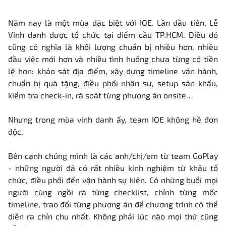
Năm nay là một mùa đặc biệt với IOE. Lần đầu tiên, Lễ
Vinh danh được tổ chức tại điểm cầu TP.HCM. Điều đó
cũng có nghĩa là khối lượng chuẩn bị nhiều hơn, nhiều
đầu việc mới hơn và nhiều tình huống chưa từng có tiền
lệ hơn: khảo sát địa điểm, xây dựng timeline vận hành,
chuẩn bị quà tặng, điều phối nhân sự, setup sân khấu,
kiểm tra check-in, rà soát từng phương án onsite…
Nhưng trong mùa vinh danh ấy, team IOE không hề đơn
độc.
Bên cạnh chúng mình là các anh/chị/em từ team GoPlay
- những người đã có rất nhiều kinh nghiệm từ khâu tổ
chức, điều phối đến vận hành sự kiện. Có những buổi mọi
người cùng ngồi rà từng checklist, chỉnh từng mốc
timeline, trao đổi từng phương án để chương trình có thể
diễn ra chỉn chu nhất. Không phải lúc nào mọi thứ cũng