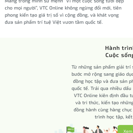
Mang trong mình sứ mệnh “Vì một cuộc sống tươi đẹp
cho mọi người”, VTC Online không ngừng đổi mới, tiên
phong kiến tạo giá trị số vì cộng đồng, và khát vọng
đưa sản phẩm trí tuệ Việt vươn tầm quốc tế.
Hành trìn
Cuộc sống
Từ những sản phẩm giải trí 
bước mở rộng sang giáo dục 
đồng học tập và đưa sản ph
quốc tế. Trải qua nhiều dấ
VTC Online kiên định đầu t
và tri thức, kiến tạo nhữn
đồng hành cùng hàng chục 
trình học tập, kết
Xem 