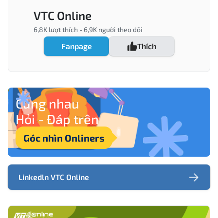
VTC Online
6,8K
lượt thích -
6,9K
người theo dõi
Fanpage
Thích
Cùng nhau
Hỏi - Đáp trên
Góc nhìn Onliners
Linkedln VTC Online