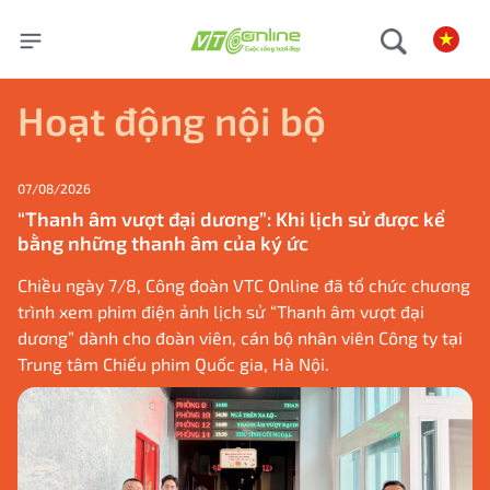
Hoạt động nội bộ
07/08/2026
“Thanh âm vượt đại dương”: Khi lịch sử được kể
bằng những thanh âm của ký ức
Chiều ngày 7/8, Công đoàn VTC Online đã tổ chức chương
trình xem phim điện ảnh lịch sử “Thanh âm vượt đại
dương” dành cho đoàn viên, cán bộ nhân viên Công ty tại
Trung tâm Chiếu phim Quốc gia, Hà Nội.