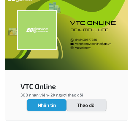
VTC Online
300
nhân viên-
2K
người theo dõi
Nhắn tin
Theo dõi