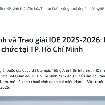
line
Hệ sinh thái
Văn hóa
Tin tức
Cuộc sống tươi đẹp
Cơ hội nghề
nh và Trao giải IOE 2025-2026:
 chức tại TP. Hồ Chí Minh
giải Quốc gia Cuộc thi Olympic Tiếng Anh trên Internet – IO
i Nhà hát Quân đội TP. Hồ Chí Minh. Sự kiện ghi dấu lần đầu ti
a Nam, mở đầu cho chuỗi vinh danh hai miền
Nam
– Bắc, trước 
/2026.