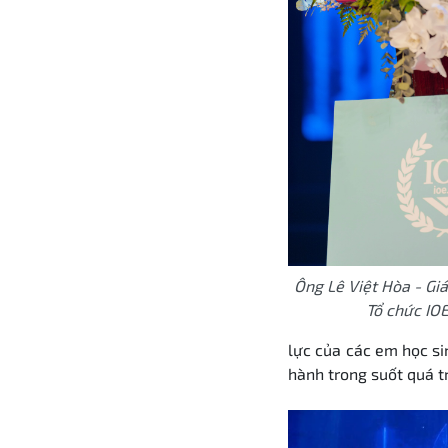
Ông Lê Việt Hòa - Gi
Tổ chức IOE
lực của các em học si
hành trong suốt quá tr