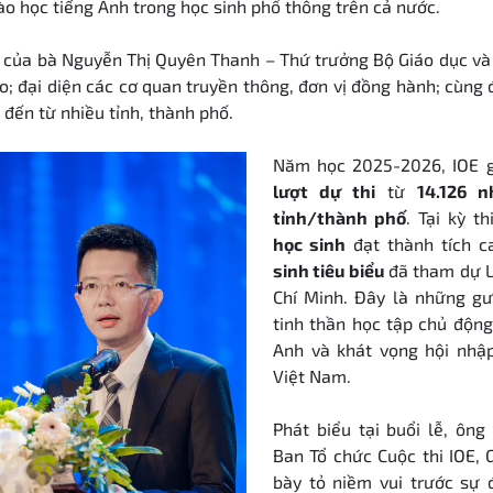
ào học tiếng Anh trong học sinh phổ thông trên cả nước.
 của bà Nguyễn Thị Quyên Thanh – Thứ trưởng Bộ Giáo dục và
o; đại diện các cơ quan truyền thông, đơn vị đồng hành; cùng 
 đến từ nhiều tỉnh, thành phố.
Năm học 2025-2026, IOE 
lượt dự thi
từ
14.126 
tỉnh/thành phố
. Tại kỳ t
học sinh
đạt thành tích c
sinh tiêu biểu
đã tham dự Lễ
Chí Minh. Đây là những gư
tinh thần học tập chủ động
Anh và khát vọng hội nhập
Việt Nam.
Phát biểu tại buổi lễ, ông
Ban Tổ chức Cuộc thi IOE, 
bày tỏ niềm vui trước sự 