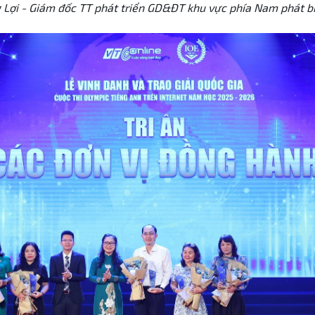
Lợi - Giám đốc TT phát triển GD&ĐT khu vực phía Nam phát biể