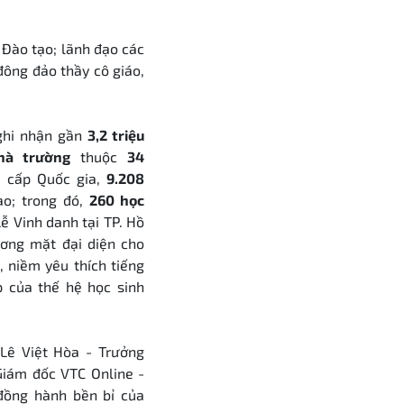
 Đào tạo; lãnh đạo các
đông đảo thầy cô giáo,
ghi nhận gần
3,2 triệu
nhà trường
thuộc
34
hi cấp Quốc gia,
9.208
ao; trong đó,
260 học
 Vinh danh tại TP. Hồ
ơng mặt đại diện cho
, niềm yêu thích tiếng
 của thế hệ học sinh
 Lê Việt Hòa - Trưởng
Giám đốc VTC Online -
đồng hành bền bỉ của