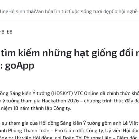
line
Hệ sinh thái
Văn hóa
Tin tức
Cuộc sống tươi đẹp
Cơ hội nghề
nội bộ
 tìm kiếm những hạt giống đổi 
: goApp
ồng Sáng kiến Ý tưởng (HĐSKYT) VTC Online đã chính thức kh
n ý
tưởng
tham gia Hackathon 2026 – chương trình thúc đẩy đ
 niệm 18 năm thành lập Công ty.
ó sự tham gia của Hội đồng Sáng kiến Ý tưởng gồm anh Lê Việ
; anh Phùng Thanh Tuấn – Phó Giám đốc Công ty, Uỷ viên Hội đồ
ng ty, Uỷ viên Hội đồng
; chị Đoàn Thị Phương Liên – Giám đốc