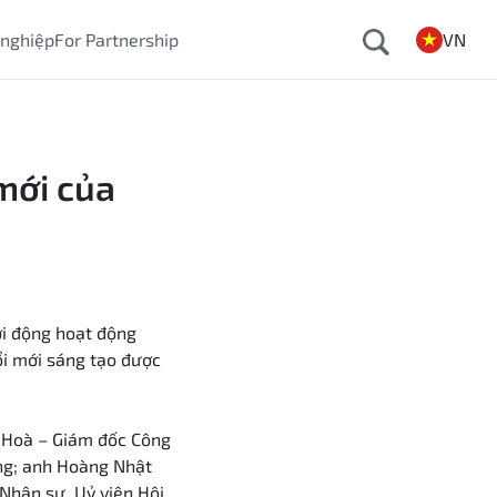
 nghiệp
For Partnership
VN
mới của
ởi động hoạt động
ổi mới sáng tạo được
t Hoà – Giám đốc Công
ng;
anh Hoàng Nhật
 Nhân sự,
Uỷ viên Hội