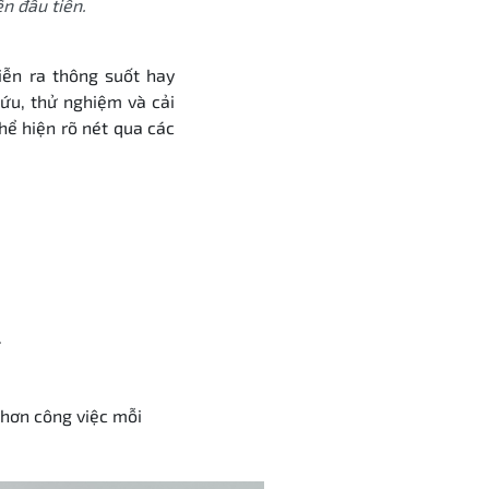
n đầu tiên.
iễn ra thông suốt hay
cứu, thử nghiệm và cải
hể hiện rõ nét qua các
.
 hơn công việc mỗi