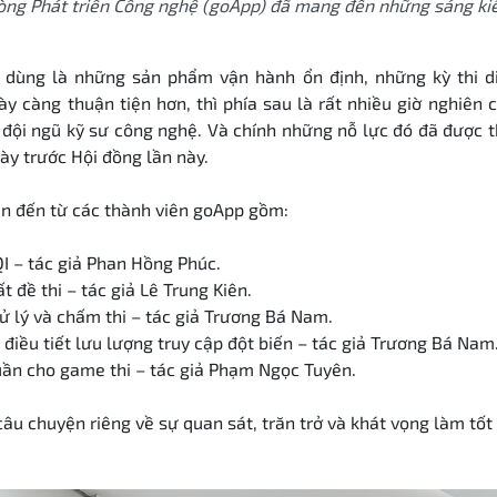
òng Phát triển Công nghệ (goApp) đã mang đến những sáng kiế
 dùng là những sản phẩm vận hành ổn định, những kỳ thi d
y càng thuận tiện hơn, thì phía sau là rất nhiều giờ nghiên 
đội ngũ kỹ sư công nghệ. Và chính những nỗ lực đó đã được t
ày trước Hội đồng lần này.
ên đến từ các thành viên goApp gồm:
I – tác giả Phan Hồng Phúc.
t đề thi – tác giả Lê Trung Kiên.
ử lý và chấm thi – tác giả Trương Bá Nam.
điều tiết lưu lượng truy cập đột biến – tác giả Trương Bá Nam
ần cho game thi – tác giả Phạm Ngọc Tuyên.
câu chuyện riêng về sự quan sát, trăn trở và khát vọng làm tốt