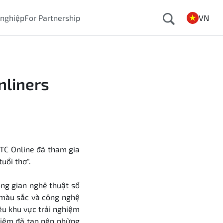
 nghiệp
For Partnership
VN
nliners
TC Online đã tham gia
uổi thơ".
ng gian nghệ thuật số
, màu sắc và công nghệ
ều khu vực trải nghiệm
 niệm đã tạo nên những