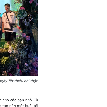
gày Tết thiếu nhi thật
h cho các bạn nhỏ. Từ
n tạo nên một buổi tối