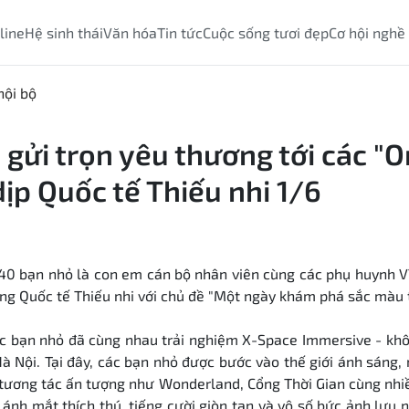
line
Hệ sinh thái
Văn hóa
Tin tức
Cuộc sống tươi đẹp
Cơ hội nghề
nội bộ
 gửi trọn yêu thương tới các "O
dịp Quốc tế Thiếu nhi 1/6
 40 bạn
nhỏ là
con em cán bộ nhân viên cùng các phụ huynh V
g Quốc tế Thiếu nhi với chủ đề "Một ngày khám phá sắc màu t
ác bạn nhỏ đã cùng nhau trải nghiệm X-Space Immersive - khô
Hà Nội. Tại đây, các bạn nhỏ được bước vào thế giới ánh sáng
tương tác ấn tượng như Wonderland, Cổng Thời Gian cùng nhi
ánh mắt thích thú, tiếng cười giòn tan và vô số bức ảnh lưu