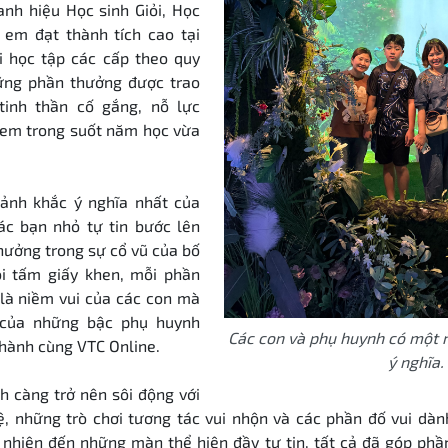
nh hiệu Học sinh Giỏi, Học
 em đạt thành tích cao tại
ơi học tập các cấp theo quy
ững phần thưởng được trao
tinh thần cố gắng, nỗ lực
em trong suốt năm học vừa
ảnh khắc ý nghĩa nhất của
các bạn nhỏ tự tin bước lên
hưởng trong sự cổ vũ của bố
i tấm giấy khen, mỗi phần
 là niềm vui của các con mà
 của những bậc phụ huynh
Các con và phụ huynh có một n
hành cùng VTC Online.
ý nghĩa.
h càng trở nên sôi động với
ệ, những trò chơi tương tác vui nhộn và các phần đố vui dàn
 nhiên đến những màn thể hiện đầy tự tin, tất cả đã góp phầ