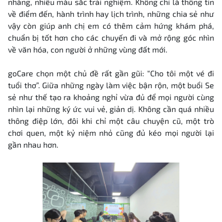
nhàng, nhiều màu sắc trải nghiệm. Không chỉ là thông tin
về điểm đến, hành trình hay lịch trình, những chia sẻ như
vậy còn giúp anh chị em có thêm cảm hứng khám phá,
chuẩn bị tốt hơn cho các chuyến đi và mở rộng góc nhìn
về văn hóa, con người ở những vùng đất mới.
goCare chọn một chủ đề rất gần gũi: “Cho tôi một vé đi
tuổi thơ”. Giữa những ngày làm việc bận rộn, một buổi Se
sẻ như thế tạo ra khoảng nghỉ vừa đủ để mọi người cùng
nhìn lại những ký ức vui vẻ, giản dị. Không cần quá nhiều
thông điệp lớn, đôi khi chỉ một câu chuyện cũ, một trò
chơi quen, một kỷ niệm nhỏ cũng đủ kéo mọi người lại
gần nhau hơn.